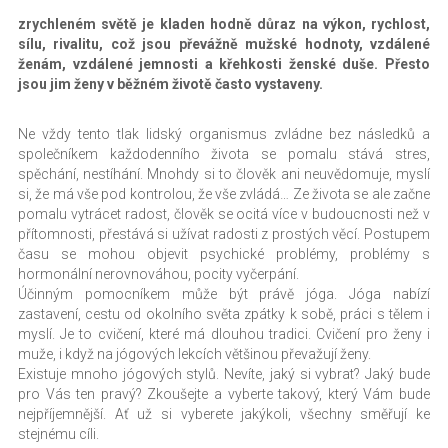
zrychleném světě je kladen hodně důraz na výkon, rychlost,
sílu, rivalitu, což jsou převážně mužské hodnoty, vzdálené
ženám, vzdálené jemnosti a křehkosti ženské duše. Přesto
jsou jim ženy v běžném životě často vystaveny.
Ne vždy tento tlak lidský organismus zvládne bez následků a
společníkem každodenního života se pomalu stává stres,
spěchání, nestíhání. Mnohdy si to člověk ani neuvědomuje, myslí
si, že má vše pod kontrolou, že vše zvládá… Ze života se ale začne
pomalu vytrácet radost, člověk se ocitá více v budoucnosti než v
přítomnosti, přestává si užívat radosti z prostých věcí. Postupem
času se mohou objevit psychické problémy, problémy s
hormonální nerovnováhou, pocity vyčerpání.
Účinným pomocníkem může být právě jóga. Jóga nabízí
zastavení, cestu od okolního světa zpátky k sobě, práci s tělem i
myslí. Je to cvičení, které má dlouhou tradici. Cvičení pro ženy i
muže, i když na jógových lekcích většinou převažují ženy.
Existuje mnoho jógových stylů. Nevíte, jaký si vybrat? Jaký bude
pro Vás ten pravý? Zkoušejte a vyberte takový, který Vám bude
nejpříjemnější. Ať už si vyberete jakýkoli, všechny směřují ke
stejnému cíli.