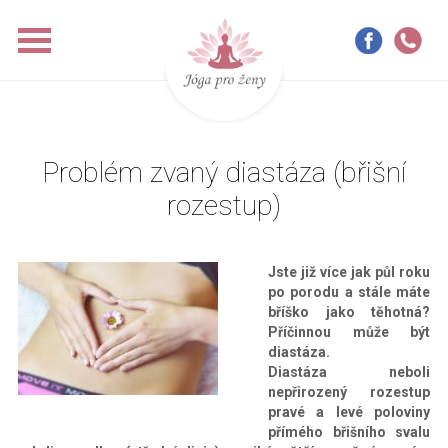
Problém zvaný diastáza (břišní
rozestup)
Jste již více jak půl roku
po porodu a stále máte
bříško jako těhotná?
Příčinnou může být
diastáza.
Diastáza neboli
nepřirozený rozestup
pravé a levé poloviny
přímého břišního svalu