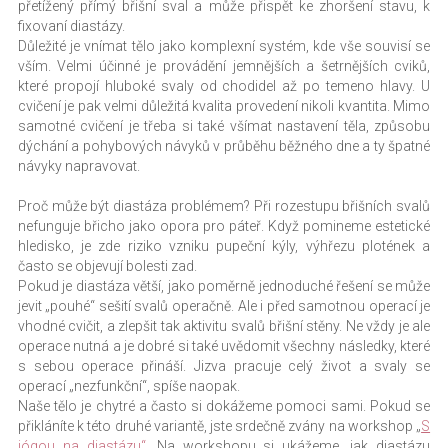
přetížený přímý břišní sval a může přispět ke zhoršení stavu, k
fixovaní diastázy.
Důležité je vnímat tělo jako komplexní systém, kde vše souvisí se
vším. Velmi účinné je provádění jemnějších a šetrnějších cviků,
které propojí hluboké svaly od chodidel až po temeno hlavy. U
cvičení je pak velmi důležitá kvalita provedení nikoli kvantita. Mimo
samotné cvičení je třeba si také všímat nastavení těla, způsobu
dýchání a pohybových návyků v průběhu běžného dne a ty špatné
návyky napravovat.
Proč může být diastáza problémem? Při rozestupu břišních svalů
nefunguje břicho jako opora pro páteř. Když pomineme estetické
hledisko, je zde riziko vzniku pupeční kýly, výhřezu plotének a
často se objevují bolesti zad.
Pokud je diastáza větší, jako poměrně jednoduché řešení se může
jevit „pouhé“ sešití svalů operačně. Ale i před samotnou operací je
vhodné cvičit, a zlepšit tak aktivitu svalů břišní stěny. Ne vždy je ale
operace nutná a je dobré si také uvědomit všechny následky, které
s sebou operace přináší. Jizva pracuje celý život a svaly se
operací „nezfunkční“, spíše naopak.
Naše tělo je chytré a často si dokážeme pomoci sami. Pokud se
přikláníte k této druhé variantě, jste srdečně zvány na workshop „
S
jógou na diastázu“
. Na workshopu si ukážeme, jak diastázu