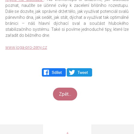
poznat, naučíte se účinné cviky k zacelení břišního rozestupu.
Dále se dozvíte, jak správně držet tělo, jak využívat potenciál svalů
pánevního dna, jak sedět, jak stát, dýchat a využívat tak optimálně
bránici – náš hlavní dýchací sval a součást hlubokého
stabilizačního systému. Také si povíme jednoduché tipy, které lze
zařadit do běžného dne.
www.joga-pro-zeny.cz
Zpět...