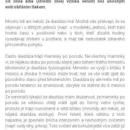
od linea alba (střední linie) vzniká větším než únosným
vnitrobřišním tlakem.
Mnoho lidí ani netuší, že diastázu má. Možná vás překvapí, že se
objevuje i u štíhlých jedinců (např. u modelek), jedinců, kteří tráví
hodně času v posilovně nebo u těch, kteří dlouhé hodiny
vysedávají shrbení u počítače, a mají tak nedostatek zdravého
přirozeného pohybu.
Často diastáza trápí maminky po porodu. Ne všechny maminky
ví, že nějakou dobu po porodu stejně jako během třetího trimestru
těhotenství je diastáza fyziologická. Miminko se vyvíjí v bříšku 9
měsíců a zhruba 9 měsíců může trvat, než se vše vrátí zpět do
původního stavu před těhotenstvím. Diastáza by ale měla mít po
porodu tendenci se zmenšovat, obvykle se stáhne do 6 měsíců
po porodu.
Ze seminářů týkající se diastázy mám zkušenost, že maminky po
porodu se většinou chtějí vrátit zpět do formy velmi rychle,
protože je trápí rozvolněné a větší bříško (mnohdy ani netuší, že
nějaká diastáza existuje). První řešení, které většinu z nich
napadne, je zpevnění břicha intenzivním a nevhodným cvičením
(např. sedy lehy, prkna). Toto cvičení ale bohužel ještě více zatíží již